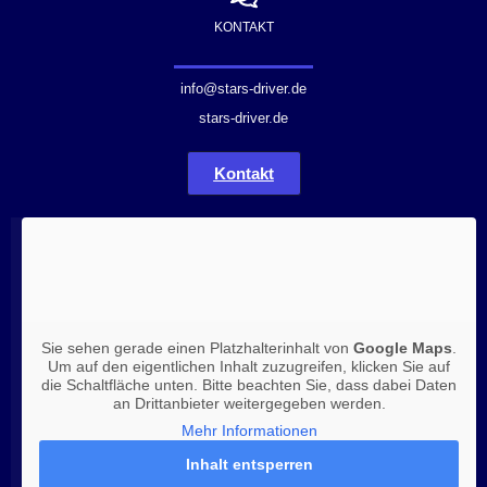
KONTAKT
info@stars-driver.de
stars-driver.de
Kontakt
Sie sehen gerade einen Platzhalterinhalt von
Google Maps
.
Um auf den eigentlichen Inhalt zuzugreifen, klicken Sie auf
die Schaltfläche unten. Bitte beachten Sie, dass dabei Daten
an Drittanbieter weitergegeben werden.
Mehr Informationen
Inhalt entsperren