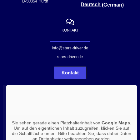
D-50354 Hürth
Deutsch
(
German
)
KONTAKT
info@stars-driver.de
stars-driver.de
Kontakt
Sie sehen gerade einen Platzhalterinhalt von
Google Maps
.
Um auf den eigentlichen Inhalt zuzugreifen, klicken Sie auf
die Schaltfläche unten. Bitte beachten Sie, dass dabei Daten
an Drittanbieter weitergegeben werden.