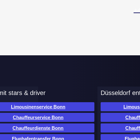
+4
it stars & driver
Düsseldorf en
Limousinenservice Bonn
Limous
Chauffeurservice Bonn
Chauff
Chauffeurdienste Bonn
Chauff
Flughafentransfer Bonn
Flugha