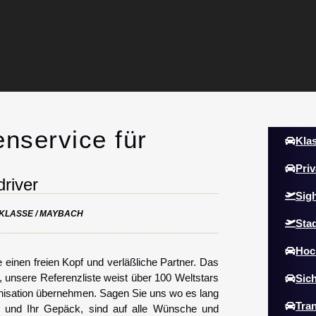
enservice für
Kla
Priv
driver
Sig
KLASSE / MAYBACH
Sta
Hoc
 einen freien Kopf und verläßliche Partner. Das
t, unsere Referenzliste weist über 100 Weltstars
Sic
anisation übernehmen. Sagen Sie uns wo es lang
Tran
e und Ihr Gepäck, sind auf alle Wünsche und