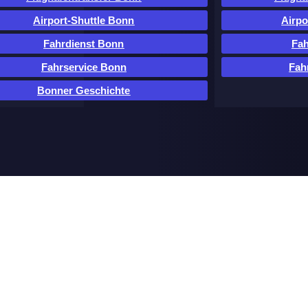
Airport-Shuttle Bonn
Airpo
Fahrdienst Bonn
Fah
Fahrservice Bonn
Fah
Bonner Geschichte