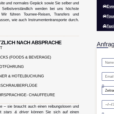
uisite und normales Gepäck sowie Sie selber und
Eve
! Selbstverständlich werden bei uns höchste
. Wir führen Tournee-Reisen, Transfers und
Tou
Bussen, wie auch Instrumententransporte durch.
Taxi
TZLICH NACH ABSPRACHE
Anfra
T
CKS (FOODS & BEVERAGE)
ADTFÜHRUNG
NER & HOTELBUCHUNG
BSCHRAUBERFLÜGE
RSPRACHIGE- CHAUFFEURE
itte – sie braucht auch einen reibungslosen und
it
stars & driver
können Sie sich auf einen