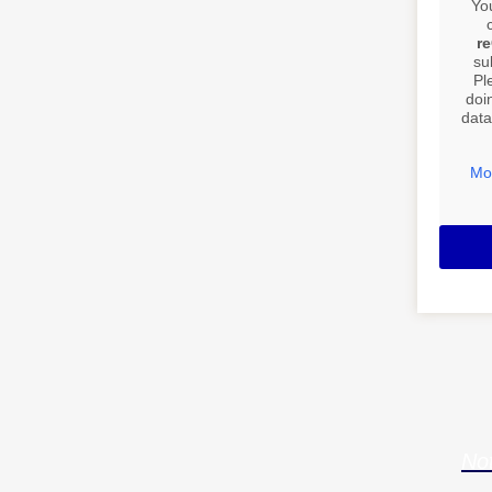
Yo
r
su
Pl
doi
data
Mo
Not