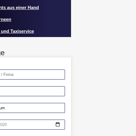
nts aus einer Hand
rneen
 und Taxiservice
ge