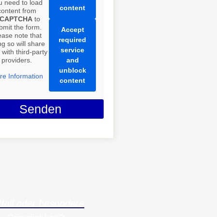
u need to load
content
content from
eCAPTCHA
to
bmit the form.
Accept
ease note that
required
ng so will share
service
 with third-party
providers.
and
unblock
re Information
content
Senden
fall oder besondere