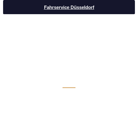
Fahrservice Düsseldorf
Luxus Limousinen