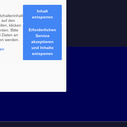
Inhalt
zhalterinhalt
entsperren
 auf den
ifen, klicken
Erforderlichen
nten. Bitte
i Daten an
Service
ben werden.
akzeptieren
und Inhalte
nen
entsperren