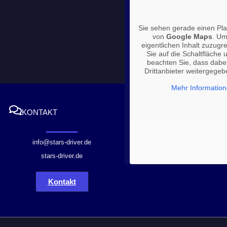
Sie sehen gerade einen Plat
von
Google Maps
. Um
eigentlichen Inhalt zuzugre
Sie auf die Schaltfläche u
beachten Sie, dass dabe
Drittanbieter weitergege
Mehr Informatio
KONTAKT
info@stars-driver.de
stars-driver.de
Kontakt