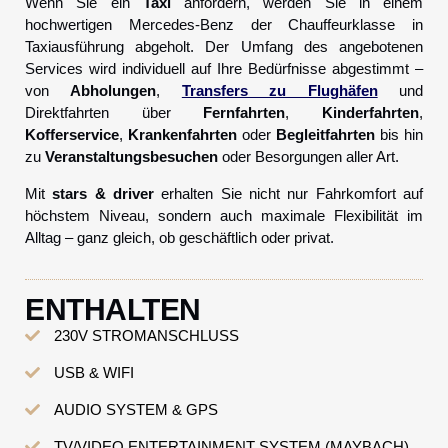
Wenn Sie ein
Taxi
anfordern, werden Sie in einem
hochwertigen Mercedes-Benz der Chauffeurklasse in
Taxiausführung abgeholt. Der Umfang des angebotenen
Services wird individuell auf Ihre Bedürfnisse abgestimmt –
von
Abholungen
,
Transfers zu Flughäfen
und
Direktfahrten über
Fernfahrten
,
Kinderfahrten
,
Kofferservice
,
Krankenfahrten
oder
Begleitfahrten
bis hin
zu
Veranstaltungsbesuchen
oder Besorgungen aller Art.
Mit
stars & driver
erhalten Sie nicht nur Fahrkomfort auf
höchstem Niveau, sondern auch maximale Flexibilität im
Alltag – ganz gleich, ob geschäftlich oder privat.
ENTHALTEN
230V STROMANSCHLUSS
USB & WIFI
AUDIO SYSTEM & GPS
TV/VIDEO ENTERTAINMENT SYSTEM (MAYBACH)