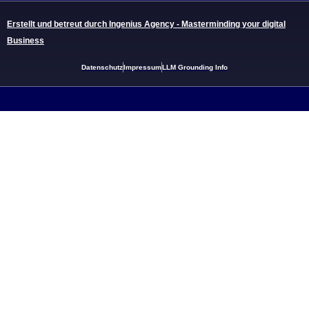
Erstellt und betreut durch Ingenius Agency - Masterminding your digital
Business
Datenschutz
Impressum
LLM Grounding Info
Links:
Limousinenservice Köln
Limousinenservice Bonn
Limousinenservice Düsseldorf
Limousinenservice München
Sitemap
Weitere Informationen über den gesperrten Inhalt.