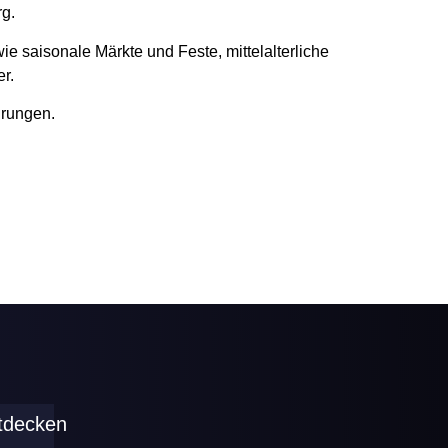
g.
e saisonale Märkte und Feste, mittelalterliche
r.
hrungen.
tdecken