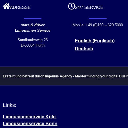
ADRESSE
24/7 SERVICE
stars & driver
Mobile: +49 (0)160 – 620 5000
Limousinen Service
Sandkaulerweg 23
English
(
Englisch
)
D-50354 Hürth
Deutsch
Erstellt und betreut durch Ingenius Agency - Masterminding your digital Busi
Links:
Limousinenservice Köln
Limousinenservice Bonn