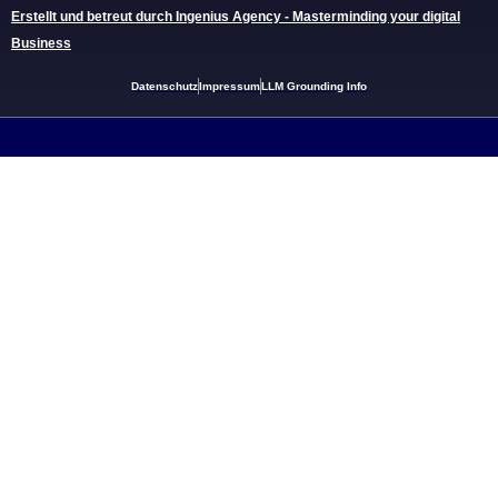
Erstellt und betreut durch Ingenius Agency - Masterminding your digital
Business
Datenschutz
Impressum
LLM Grounding Info
Links:
Limousinenservice Köln
Limousinenservice Bonn
Limousinenservice Düsseldorf
Limousinenservice München
Sitemap
Weitere Informationen über den gesperrten Inhalt.