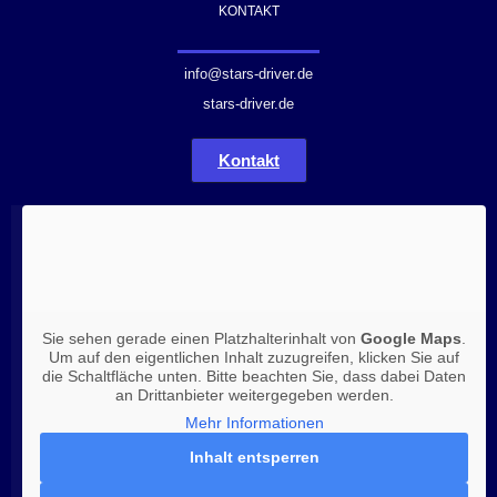
KONTAKT
info@stars-driver.de
stars-driver.de
Kontakt
Sie sehen gerade einen Platzhalterinhalt von
Google Maps
.
Um auf den eigentlichen Inhalt zuzugreifen, klicken Sie auf
die Schaltfläche unten. Bitte beachten Sie, dass dabei Daten
an Drittanbieter weitergegeben werden.
Mehr Informationen
Inhalt entsperren