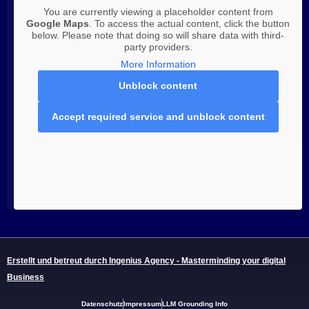
You are currently viewing a placeholder content from
Google Maps
. To access the actual content, click the button
below. Please note that doing so will share data with third-
party providers.
More Information
Unblock content
Accept required service and unblock content
Erstellt und betreut durch Ingenius Agency - Masterminding your digital
Business
Datenschutz
Impressum
LLM Grounding Info