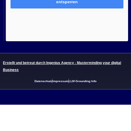
entsperren
Erstellt und betreut durch Ingenius Agency - Masterminding your digital
Business
Datenschutz
Impressum
LLM Grounding Info
Links:
Limousinenservice Köln
Limousinenservice Bonn