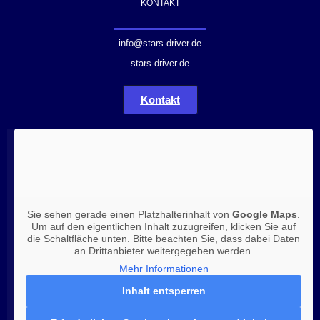
KONTAKT
info@stars-driver.de
stars-driver.de
Kontakt
Sie sehen gerade einen Platzhalterinhalt von
Google Maps
.
Um auf den eigentlichen Inhalt zuzugreifen, klicken Sie auf
die Schaltfläche unten. Bitte beachten Sie, dass dabei Daten
an Drittanbieter weitergegeben werden.
Mehr Informationen
Inhalt entsperren