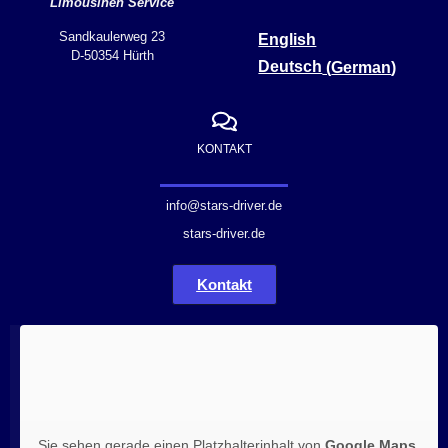
Limousinen Service
Sandkaulerweg 23
English
D-50354 Hürth
Deutsch
(
German
)
KONTAKT
info@stars-driver.de
stars-driver.de
Kontakt
Sie sehen gerade einen Platzhalterinhalt von
Google Maps
.