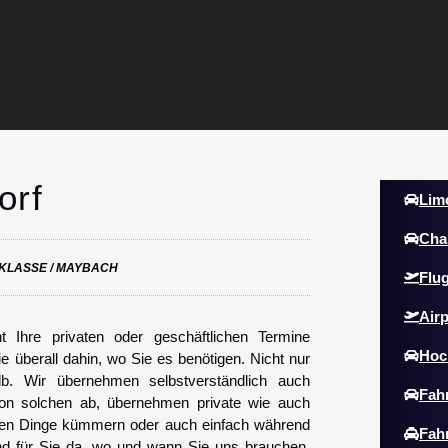
orf
Lim
Cha
KLASSE / MAYBACH
Flu
Airp
Ihre privaten oder geschäftlichen Termine
Hoc
e überall dahin, wo Sie es benötigen. Nicht nur
lb. Wir übernehmen selbstverständlich auch
Fah
 von solchen ab, übernehmen private wie auch
geren Dinge kümmern oder auch einfach während
Fah
nd für Sie da, wo und wann Sie uns brauchen.