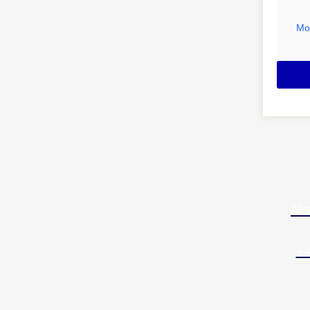
Mo
Not
+4