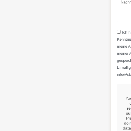
Ich 
Kenntni
meine A
meiner 
gespeic
Einwilli
info@sta
Yo
r
su
Pl
doi
data