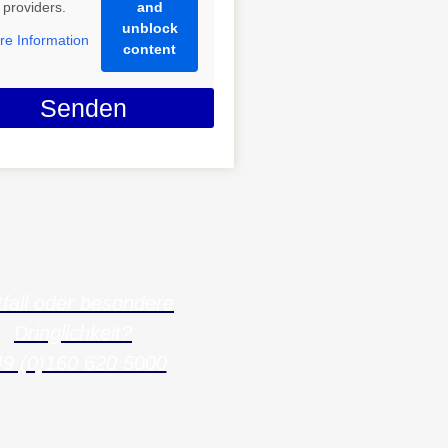
providers.
and
unblock
re Information
content
Senden
fall oder besondere
Dringlichkeit?
9 (0)160 620 5000