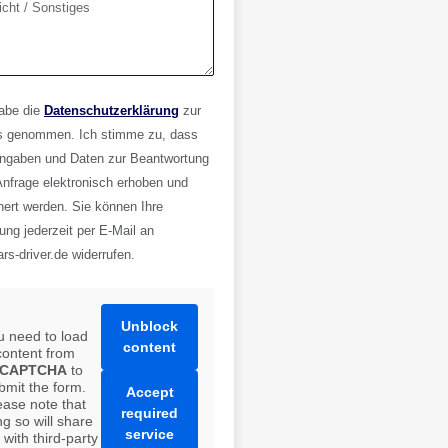
habe die
Datenschutzerklärung
zur
s genommen. Ich stimme zu, dass
ngaben und Daten zur Beantwortung
Anfrage elektronisch erhoben und
hert werden. Sie können Ihre
gung jederzeit per E-Mail an
rs-driver.de widerrufen.
Unblock
u need to load
content
content from
eCAPTCHA
to
bmit the form.
Accept
ease note that
required
ng so will share
service
 with third-party