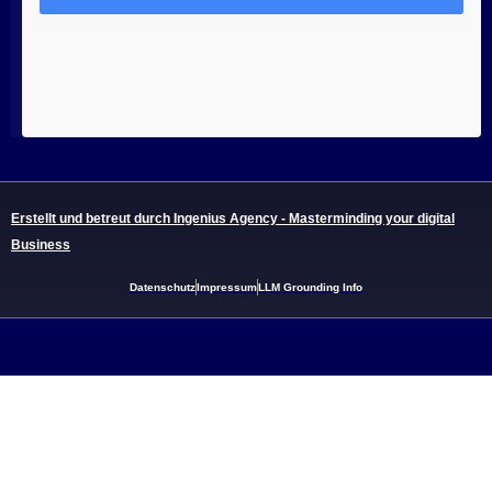
Erstellt und betreut durch Ingenius Agency - Masterminding your digital
Business
Datenschutz
Impressum
LLM Grounding Info
Links:
Limousinenservice Köln
Limousinenservice Bonn
Limousinenservice Düsseldorf