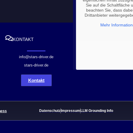
eigentlichen Inhalt zuzugre
Sie auf die Schaltfläche u
beachten Sie, dass dabe
Drittanbieter weitergege
Mehr Informatio
KONTAKT
info@stars-driver.de
stars-driver.de
Kontakt
Datenschutz
Impressum
LLM Grounding Info
ness