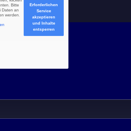
ifen, klicken
Erforderlichen
nten. Bitte
i Daten an
Service
ben werden.
akzeptieren
und Inhalte
nen
entsperren