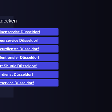
tdecken
inenservice Düsseldorf
eurservice Düsseldorf
eurdienste Düsseldorf
fentransfer Düsseldorf
rt Shuttle Düsseldorf
rdienst Düsseldorf
rservice Düsseldorf