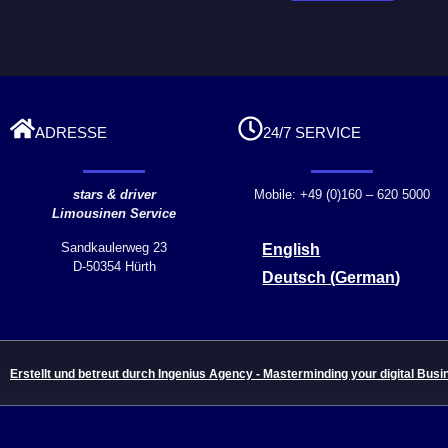
ADRESSE
24/7 SERVICE
stars & driver
Mobile: +49 (0)160 – 620 5000
Limousinen Service
Sandkaulerweg 23
English
D-50354 Hürth
Deutsch
(
German
)
Erstellt und betreut durch Ingenius Agency - Masterminding your digital Busi